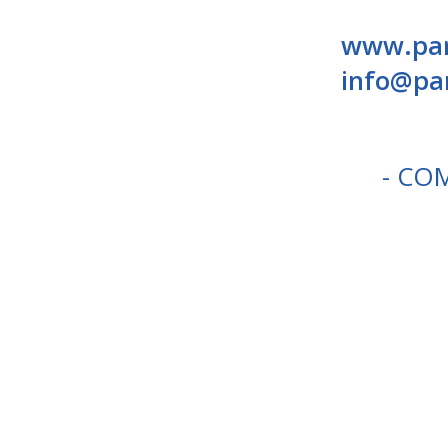
www.par
info@pa
- CO